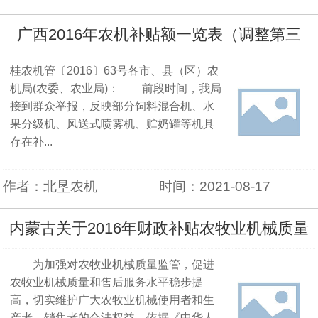
广西2016年农机补贴额一览表（调整第三
桂农机管〔2016〕63号各市、县（区）农
期）
机局(农委、农业局)： 前段时间，我局
接到群众举报，反映部分饲料混合机、水
果分级机、风送式喷雾机、贮奶罐等机具
存在补...
作者：北垦农机
时间：2021-08-17
内蒙古关于2016年财政补贴农牧业机械质量
为加强对农牧业机械质量监管，促进
调查结果的通报
农牧业机械质量和售后服务水平稳步提
高，切实维护广大农牧业机械使用者和生
产者、销售者的合法权益，依据《中华人