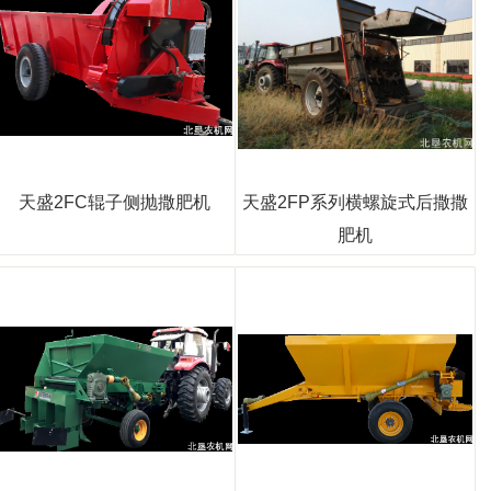
天盛2FC辊子侧抛撒肥机
天盛2FP系列横螺旋式后撒撒
肥机