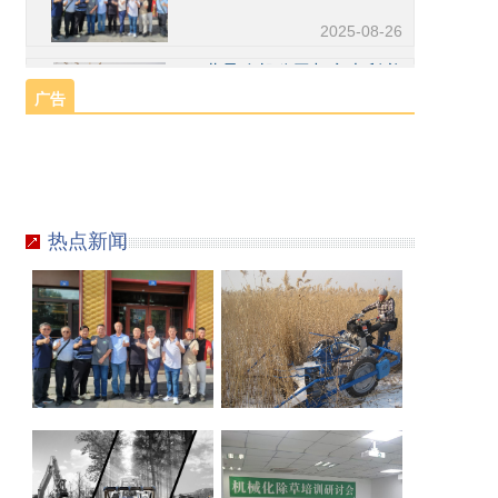
2025-08-26
北垦农机公司与意大利必
圣士公司签订割捆机中国
广告
区独家代理协议
2025-03-07
北垦农机与FAE公司建立
销售合作关系
2023-11-16
热点新闻
台
北
湾
垦
2025
2025
客
农
年8
年3
人
机
月25
月1
到
公
日，
日，
北
司
台湾
哈尔
垦
与
区制
滨北
北
北
农
意
茶工
垦农
垦
垦
机
大
会同
机有
北垦
2025
农
农
公
利
业工
限公