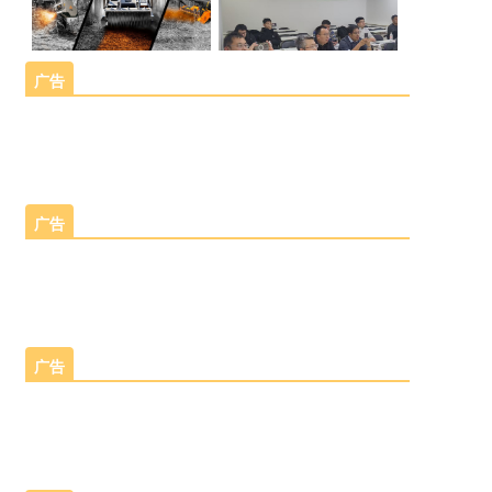
农机
年12
机
机
司
必
会、
司与
与
月2
与
召
参
圣
云林
意大
FAE
日，
FAE
开
观
士
茶商
利必
公司
哈尔
公
机
广告
考
会同
公
圣士
建立
滨北
凯斯
多
司
械
业公
公司
察
司
销售
垦农
纽荷
元
建
化
会以
在哈
签
合作
机有
2025
面对
兰在
动
及新
立
尔滨
除
订
关系
限公
年 10
全球
黑龙
力,
凤鸣
签订
销
草
2023
割
司召
月 14
碳中
江高
低
茶叶
BCS
售
培
年10
开机
捆
日，全
和目
公...
规格
品...
碳
合
训
月26
械化
机
广告
球农机
标的
举
未
作
日，
研
除草
2025-
中
2025-
领导者
紧迫
2026
全球
办“田
来
哈尔
培训
关
讨
08-26
03-07
凯斯纽
国
压力
中国
栽机
间
—
滨北
研讨
系
会
荷兰在
与日
区
时
2025年
（甘
级品
垦农
日”活
会，
第
哈尔滨
益严
独
间：
月8日
肃）
Checc
机有
国内
动
九
双城举
格的
家
2026
尔滨北
国际
Magl
限...
各地
届
办
排放
年6月
代
农机有
广告
农业
二...
入中
中
“田...
法
2023-
4日-5
公司向
理
机械
国
规，
11-16
2025-
日 地
江大学
协
2025-
国
美国
博览
重型
零
12-03
点：
付1台
10-15
议
内
斯波
会
动力
排
中国 .
利
2024
阿尔斯
首
OXB
总成
放
兰
Checchi
年7
Oxbo
台
购西
市场