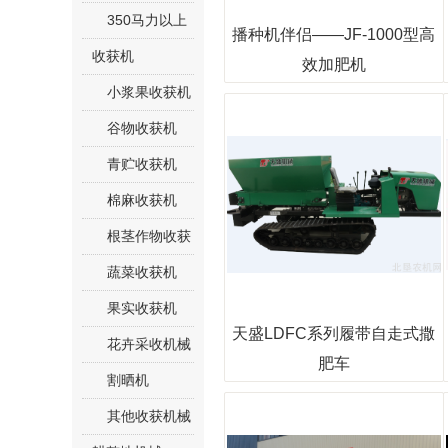
350马力以上
播种机伴侣——JF-1000型高
收获机
效加肥机
小浆果收获机
谷物收获机
青贮收获机
棉麻收获机
根茎作物收获
机
蔬菜收获机
果实收获机
天盛LDFC系列履带自走式撒
花卉采收机械
肥车
割晒机
其他收获机械