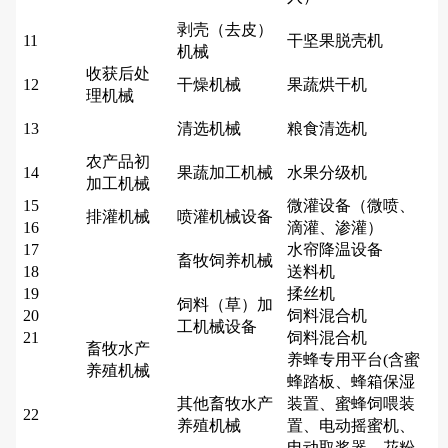
剥壳（去皮）
11
干坚果脱壳机
机械
收获后处
12
干燥机械
果蔬烘干机
理机械
13
清选机械
粮食清选机
农产品初
14
果蔬加工机械
水果分级机
加工机械
15
微灌设备（微喷、
排灌机械
喷灌机械设备
16
滴灌、渗灌）
17
水帘降温设备
畜牧饲养机械
18
送料机
19
揉丝机
饲料（草）加
20
饲料混合机
工机械设备
21
饲料混合机
畜牧水产
养蜂专用平台(含蜜
养殖机械
蜂踏板、蜂箱保湿
其他畜牧水产
装置、蜜蜂饲喂装
22
养殖机械
置、电动摇蜜机、
电动取浆器、花粉