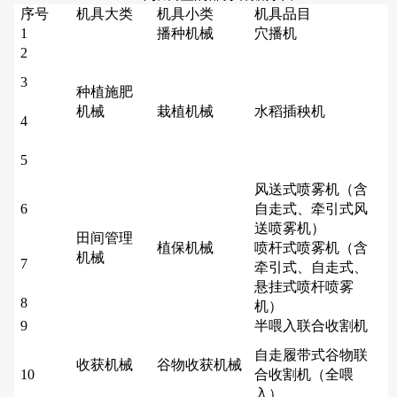
序号
机具大类
机具小类
机具品目
1
播种机械
穴播机
2
3
种植施肥
机械
栽植机械
水稻插秧机
4
5
风送式喷雾机（含
6
自走式、牵引式风
送喷雾机）
田间管理
植保机械
喷杆式喷雾机（含
机械
7
牵引式、自走式、
悬挂式喷杆喷雾
8
机）
9
半喂入联合收割机
自走履带式谷物联
收获机械
谷物收获机械
10
合收割机（全喂
入）