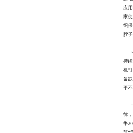
应用
家使
织保
脖子
持续
机“
备缺
平不
律，
争2
节“