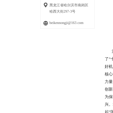
黑龙江省哈尔滨市南岗区
哈西大街297-3号
beikennongji@163.com
了“
好机
核心
力量
创新
为保
兴。
起“