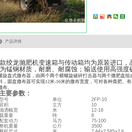
产品详情
款绞龙抛肥机变速箱与传动箱均为原装进口，
为锰钢材质，耐磨、耐腐蚀；输送使用高强度
螺旋盘式撒布器，由两个两个横螺旋破碎打击器与两个撒肥盘组
料，圆盘撒布器可实现12米-16米的撒布宽度，可对各种粪肥、
撒布。
主要参数：
型号
单位
2FP-10
容积
立方
10
抛洒幅宽
米
12-16
载重量
吨
8
配套动力
马力
75-100
整机重量
公斤
3500
整机尺寸
米
7.44×2.585×2.6