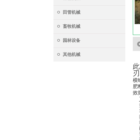
田管机械
畜牧机械
园林设备
其他机械
此
刃
横
肥
效