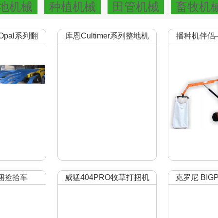
地机械
种植机械
田管机械
畜牧机
Opal系列翻
库恩Cultimer系列整地机
播种机伴侣——
犁
型高效
捆捡拾车
威猛404PRO牧草打捆机
克罗尼 BIGP
方捆