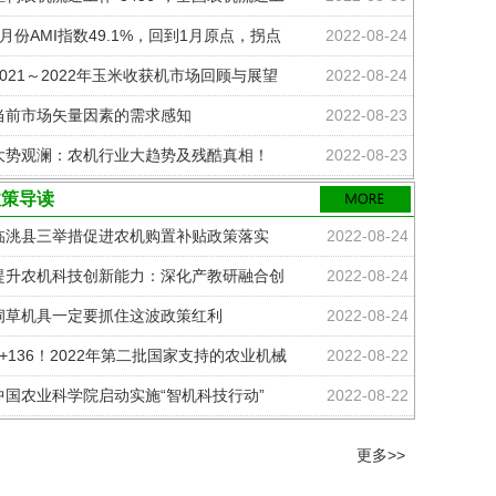
百年历史上的明星产品（一）
作会议在洛阳召开
7月份AMI指数49.1%，回到1月原点，拐点
2022-08-24
信号出现
2021～2022年玉米收获机市场回顾与展望
2022-08-24
2022-05-05
当前市场矢量因素的需求感知
2022-08-23
自走注入式液体厩肥车
大势观澜：农机行业大趋势及残酷真相！
2022-08-23
2022-01-14
机械化视域下我国中药产业化现状与发展建
2022-08-22
政策导读
自走玉米果穗收获机
议
2021年全国农业机械化发展统计公报发布
2022-08-22
临洮县三举措促进农机购置补贴政策落实
2022-08-24
耕种收综合机械化率达72.03%
山东莱州：补贴机具让农作物秸秆“起死回
2022-08-20
提升农机科技创新能力：深化产教研融合创
2022-08-24
2022-01-14
”
农机国四来袭！细数农机升国四那些事-丰
新 + 强化农机人才培养
2022-08-20
饲草机具一定要抓住这波政策红利
2022-08-24
自走液体厩肥罐车
疆智能
7+136！2022年第二批国家支持的农业机械
2022-08-22
推广鉴定承担机构能力确认范围公布
中国农业科学院启动实施“智机科技行动”
2022-08-22
2022-01-14
不再延期！工程机械国四切换将按期实施
2022-08-20
自走叶菜收获机
更多>>