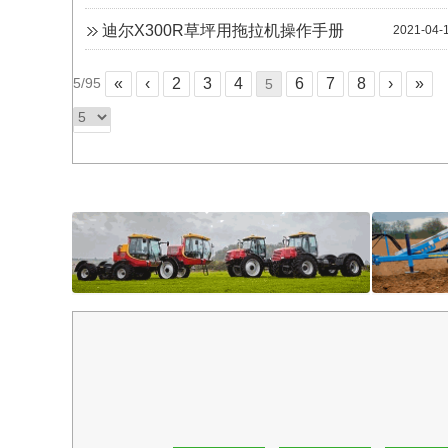
迪尔X300R草坪用拖拉机操作手册
2021-04-
5/95
«
‹
2
3
4
6
7
8
›
»
5
Kellands
farmet