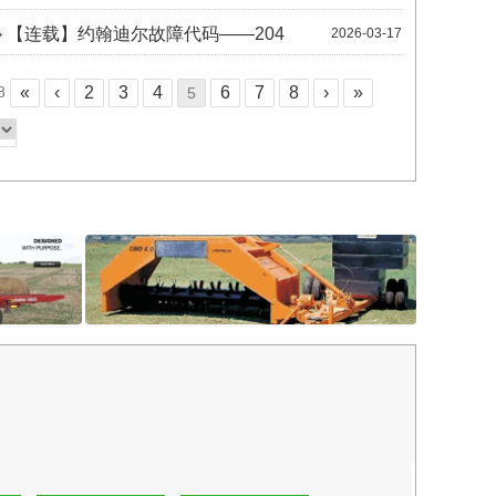
【连载】约翰迪尔故障代码——204
2026-03-17
2022-01-13
自走式亚麻捡拾打包机
8
«
‹
2
3
4
6
7
8
›
»
5
2022-01-13
自走式亚麻拔麻撸桃机
2022-01-13
自走式小浆果收获机
2022-01-13
civemasa
自走式小方捆打包码垛机
2022-01-13
《规划》力推的“智能拖拉机”，你必须知