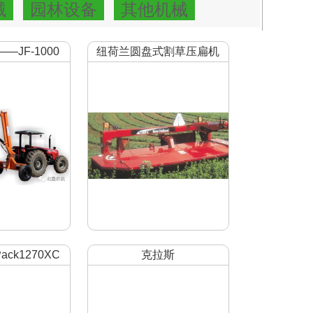
械
园林设备
其他机械
道的…
2022-05-06
JF-1000
纽荷兰圆盘式割草压扁机
百年历史上的明星产品（一）
加肥机
2022-05-05
自走注入式液体厩肥车
2022-01-14
自走玉米果穗收获机
2022-01-14
ack1270XC
克拉斯
打捆机
QUADRANT33003400打
捆机介绍