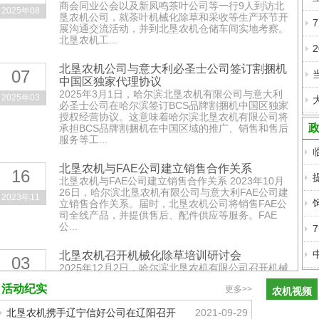
近
商会同业公会以及新凤鸣茶叶公司等一行9人到访北
拖：
2025年08
日，
垦农机公司，就茶叶机械化除草和采收等生产环节开
国四
展沟通交流活动，并到北垦农机仓储车间实地考察。
中国
大轮
北垦农机工...
一拖
拖批
宣布5
北垦农机公司与意大利必圣士公司签订割捆机
量下
07
台东
中国区独家代理协议
增产
线，
方红
2025年3月1日，哈尔滨北垦农机有限公司与意大利
效果
2025年03
8月
国四
“亩均
必圣士公司在哈尔滨签订BCS品牌割捆机中国区独家
好！
计划
大轮
授权经营协议。这意味着哈尔滨北垦农机有限公司将
722.5
中联
承担BCS品牌割捆机在中国区域的推广、销售和售后
下线
完成
公斤，
服务等工...
重科
国四
装配
比去年
抛秧
产品
并下
的再生
北垦农机与FAE公司建立销售合作关系
机再
16
超
线，
稻头茬
北垦农机与FAE公司建立销售合作关系 2023年10月
星光
生稻
标志
150
还要高
26日，哈尔滨北垦农机有限公司与意大利FAE公司建
2023年11
农机
种植
生
其已
种
立销售合作关系。届时，北垦农机公司将销售FAE公
50公
近
研发
司全线产品，并提供售后、配件供应等服务。FAE
经具
示范
斤，非
日，
公...
氢能
备了
取得
常惊
有投
源动
国四
实效
喜，也
资对
北垦农机召开机械化除草培训研讨会
产品
力农
03
出乎意
星光
2025年12月2日，哈尔滨北垦农机有限公司召开机械
批
机，
料。”...
农机
化除草培训研讨会，国内各地二十余位有机种植和中
2025年12
量...
活动纪实
年内
更多>>
草药种植者和管理者齐聚北垦农机。培训内容围绕物
农机视频
提出
2022-
理除草和节药除草技术和设备，北垦农机分享了十余
工程
更多
2022-
了有
08-24
北垦农机携手辽宁信好公司在辽阳召开
2021-09-29
种各类型机...