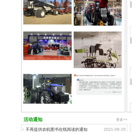
Linamar公
收购农具
司收购位于
制造企业
加拿大萨斯
布尔戈
喀彻温省圣
Bourgault
布里厄的布
尔戈工业公
三大
司Bo...
聚
8月19
2024-01-13
焦！
日至
潍柴
20
雷沃
日，
助力
2022
安徽
安徽秸
潍柴
农业
秆畜牧
雷沃
现代
暨畜禽
亚太
冯雅
化发
养殖废
区是
斌：
展“加
弃物综
全球
勇毅
速跑”
合利用
各大
逆行
产业博
农机
抢海
览会在
品牌
活动通知
外订
更多>>
合肥...
的必
单
争之
2022-
不再提供农机图书在线阅读的通知
2021-09-29