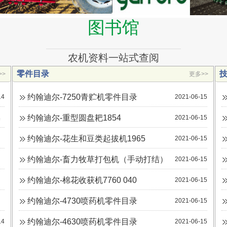
公开比选方式，确定哈尔滨北垦农机有限公司唯...
国内首台商业化涂药除草机落地内蒙古乌兰浩
图书馆
26
特药材种植基地
Garford
2024年7月18日，由哈尔滨北垦农机有限公司供货的
2024年07
国内首台商业化涂药除草机落地内蒙古乌兰浩特，用
———————————————————
于药材苍术的涂药除草作业。此款涂药除草机作业幅
农机资料一站式查阅
宽4.5米，可将草甘膦等高效除草剂涂抹在高于作物
的杂草上...
零件目录
>>
更多>>
———————————————————
美国阿尔斯波OXBO 收购西部装备公司
13
约翰迪尔-7250青贮机零件目录
14
2021-06-15
Westside Equipment
阿尔斯波公司Oxbo 已收购位于美国加利福尼亚州马
2024年01
操
约翰迪尔-重型圆盘耙1854
2021-06-15
德拉的西部装备公司 Westside Equipment
Company。此次收购旨在加强和增强 Oxbo 的全球
水果业务部门，深化 Oxbo...
约翰迪尔-花生和豆类起拔机1965
2021-06-15
14
14
约翰迪尔-畜力牧草打包机（手动打结）
2021-06-15
14
约翰迪尔-棉花收获机7760 040
2021-06-15
14
约翰迪尔-4730喷药机零件目录
2021-06-15
14
约翰迪尔-4630喷药机零件目录
14
2021-06-15