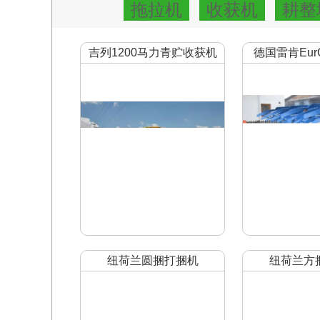
拖拉机
收获机
耕整
吉列1200马力青贮收获机
德国雷肯Eur
转
纽荷兰圆捆打捆机
纽荷兰方