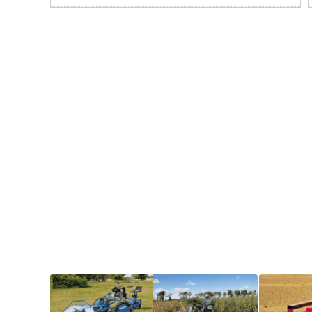
地，
08-24
也是
潍柴
雷沃
海外
业务
的战
略市
场区
域。
近年
来，...
2022-
08-24