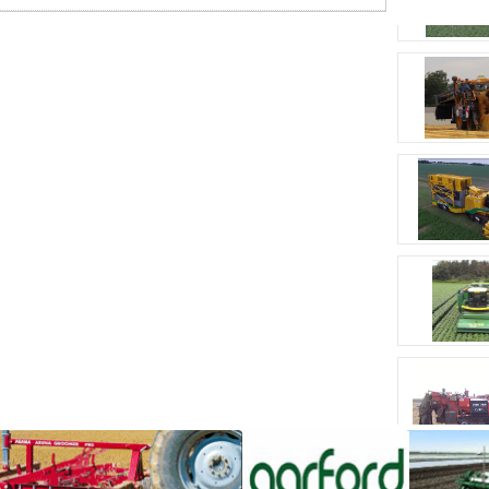
样机
08-30
关氢
有望
能源
不老莓机收现场会
凯斯纽荷兰在黑龙江高规格举办“田间日”活动
15
完成
动力
2025 年 10 月 14 日，全球农机领导者凯斯纽荷兰在
农机
哈尔滨双城举办 “田间日” 活动。通过静态展示与动
2025年10
态演示结合的方式，呈现 14 款核心农机产品，并发
相关
布农机云智能生态平台，展现顶级农机行业的...
方面
内
多元动力,低碳未来—第九届中国零排放重型动
容。
02
力总成峰会
而星
面对全球碳中和目标的紧迫压力与日益严格的排放法
2025年07
光农
规，重型动力总成市场正经历一场深刻的绿色革命。
机股
物流巨头如亚马逊、马士基等、零售企业和托运方将
供应链脱碳纳入核心ESG战略，强力驱动零碳卡车需
份有
求。 同时，传...
限
公...
2026中国（甘肃）国际农业机械博览会
02
2022-
时间：2026年6月4日-5日 地点：中国 . 兰州“智汇农
08-24
机，助力乡村振兴——共绘甘肃现代农业新蓝图”主
2025年07
办单位：甘肃省农业机械行业协会甘肃省农业机械学
会甘肃省机械工程学会北京万森国际...
全球移栽机顶级品牌Checchi Magli进入中国
08
2025年1月8日，哈尔滨北垦农机有限公司向浙江大
学交付1台意大利Checchi Magli公司生产的2行
2025年01
SMART WOLF移栽机。这台移栽机是浙江大学通过