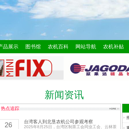
产品展示
图书馆
农机百科
网站导航
农机补贴
理机
新闻资讯
浆果达
热点追踪
中国
台湾客人到北垦农机公司参观考察
26
一
2025年8月25日，台湾区制茶工会同业工会、云林茶