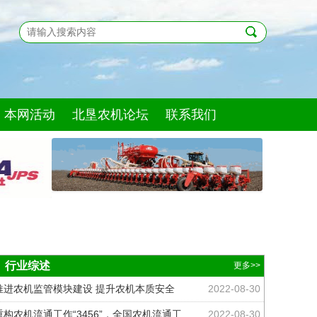
本网活动
北垦农机论坛
联系我们
自走式小方捆打包码垛机
马斯奇奥
2022-01-13
行业综述
更多>>
《规划》力推的“智能拖拉机”，你必须知
道的…
推进农机监管模块建设 提升农机本质安全
2022-08-30
2022-05-06
水平
重构农机流通工作“3456”，全国农机流通工
2022-08-30